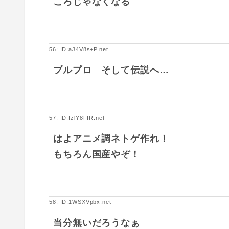
ころじゃなくなる
56: ID:aJ4V8s+P.net
ブルプロ そして伝説へ…
57: ID:fzlY8FfR.net
はよアニメ調ネトゲ作れ！
もちろん国産やぞ！
58: ID:1WSXVpbx.net
当分無いだろうなぁ