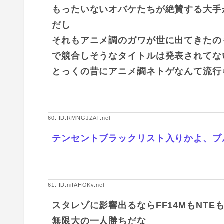
もったいないオバケたちが絶賛する大手
だし
それもアニメ調のガワが世に出てきたの
で競合しそうなタイトルは発表されてな
とっくの昔にアニメ調ネトゲなんて流行
60: ID:RMNGJZAT.net
テンセントブラックリスト入りかよ、ブ
61: ID:nifAHOKv.net
スタレゾに影響出るならFF14MもNTE
無限大の一人勝ちだな