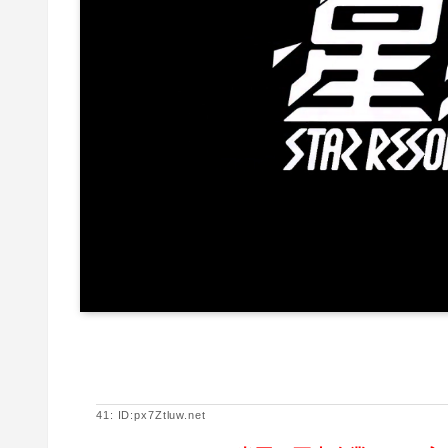
41: ID:px7Ztluw.net