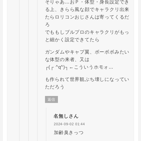
そりゃあ…おＰ・体型・身長設定でき
る上、きらら風な顔でキャラクリ出来
たらロリコンおじさんは寄ってくるだ
ろ
でももしブルプロのキャラクリがもっ
と細かく設定できてたら
ガンダムやキャプ翼、ボーボボみたい
な体型の来者、又は
┌(┌ ^q^)┐←こういうホモォ…
も作られて世界観ぶち壊しになってい
ただろう
返信
名無しさん
2024-09-02 01:44
加齢臭きっつ