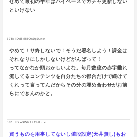
せめて最初の半年はハイペースでガチャ更新しない
といけない
678: ID:Bx58Os0g0.net
やめて！サ終しないで！そうだ署名しよう！課金は
それなりにしかしないけどがんばって！
ってなかなか頭おかしいよな。毎月数億の赤字垂れ
流してるコンテンツを自分たちの都合だけで続けて
くれって言ってんだからその分の埋め合わせがお前
らにできんのかと。
681: ID:e9WR1+Ok0.net
買うものを用事してないし値段設定(天井無し)もお