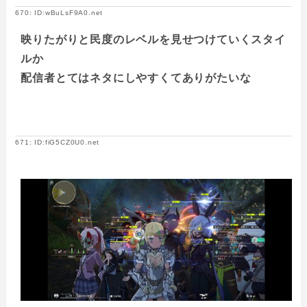
670: ID:wBuLsF9A0.net
映りたがりと民度のレベルを見せつけていくスタイ
ルか
配信者とてはネタにしやすくてありがたいな
671: ID:fiG5CZ0U0.net