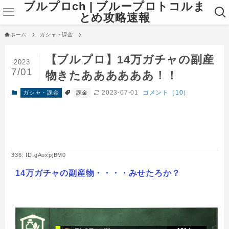
ブルプロch | ブループロトコルま
とめ攻略速報
ホーム
ガシャ・課金
【ブルプロ】14万ガチャの副産
2023
7/01
物きたああああああ！！
2023-07-01
コメント（10）
ガシャ・課金
課金
336: ID:gAoxpjBM0
14万ガチャの副産物・・・・みせたろか？