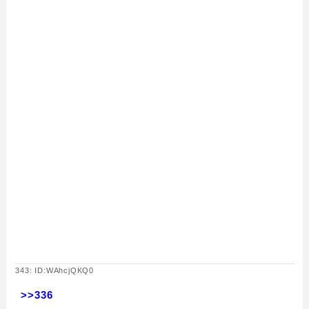
343: ID:WAhcjQKQ0
>>336