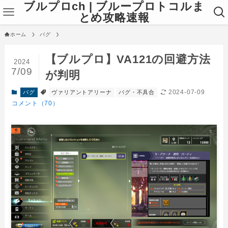
ブルプロch | ブループロトコルま
とめ攻略速報
ホーム
バグ
【ブルプロ】VA121の回避方法
2024
7/09
が判明
2024-07-09
バグ
ヴァリアントアリーナ
バグ・不具合
コメント（70）