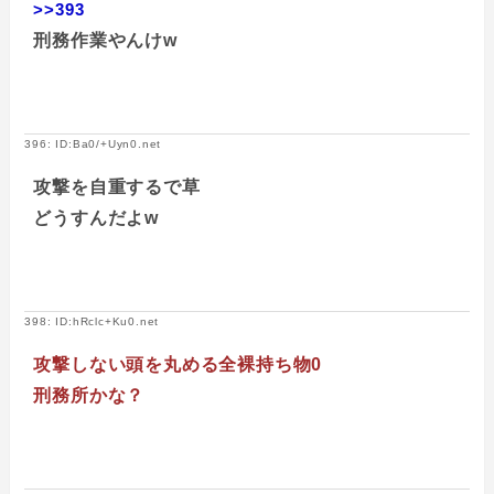
>>393
刑務作業やんけw
396: ID:Ba0/+Uyn0.net
攻撃を自重するで草
どうすんだよw
398: ID:hRclc+Ku0.net
攻撃しない頭を丸める全裸持ち物0
刑務所かな？