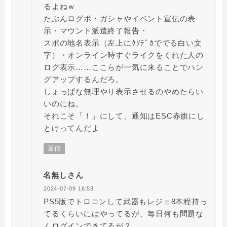
るよねｗ
たぶんログボ・ガシャやイベント宣伝の表
示・マウント派遣終了報告・
スポの地名表示（左上にｸｿﾃﾞｶででる白い文
字）・オンライン時すぐライクをくれた人の
ログ表示……ここらが一気に来ることでハン
グアップするんだろ。
しょっぱな無理やり表示させるのやめたらい
いのにね。
それこそ「！」にして、通知はESC赤旗にし
とけってんだよ
返信
名無しさん
2024-07-09 16:53
PS5版でトロコンして武器もレジェ8本程持っ
てるくらいにはやってるが、毎日何も問題な
くログインできてるが？