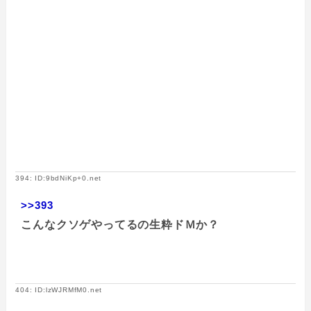
394: ID:9bdNiKp+0.net
>>393
こんなクソゲやってるの生粋ドＭか？
404: ID:lzWJRMfM0.net