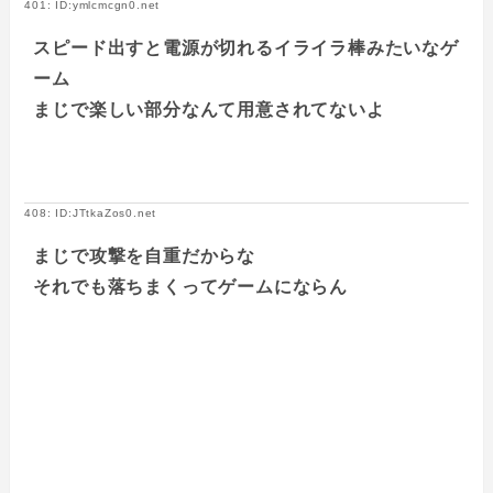
401: ID:ymlcmcgn0.net
スピード出すと電源が切れるイライラ棒みたいなゲ
ーム
まじで楽しい部分なんて用意されてないよ
408: ID:JTtkaZos0.net
まじで攻撃を自重だからな
それでも落ちまくってゲームにならん