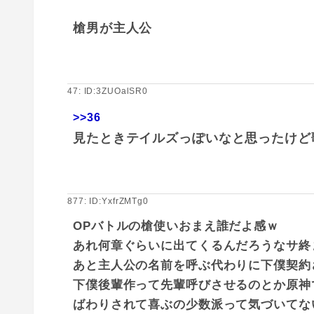
槍男が主人公
47: ID:3ZUOalSR0
>>36
見たときテイルズっぽいなと思ったけど
877: ID:YxfrZMTg0
OPバトルの槍使いおまえ誰だよ感ｗ
あれ何章ぐらいに出てくるんだろうなサ終
あと主人公の名前を呼ぶ代わりに下僕契約
下僕後輩作って先輩呼びさせるのとか原神
ばわりされて喜ぶの少数派って気づいてな