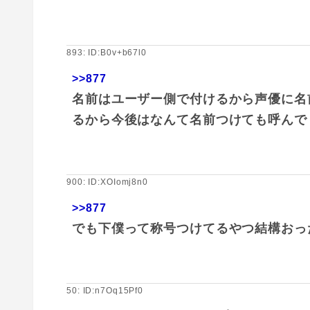
893: ID:B0v+b67l0
>>877
名前はユーザー側で付けるから声優に名
るから今後はなんて名前つけても呼んで
900: ID:XOIomj8n0
>>877
でも下僕って称号つけてるやつ結構おっ
50: ID:n7Oq15Pf0