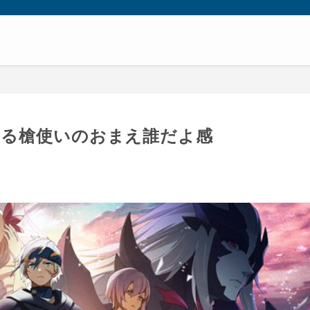
くる槍使いのおまえ誰だよ感