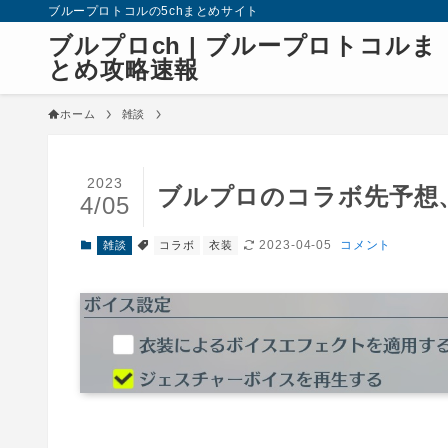
ブループロトコルの5chまとめサイト
ブルプロch | ブループロトコルま
とめ攻略速報
ホーム
雑談
2023
ブルプロのコラボ先予想、S
4/05
2023-04-05
コメント
雑談
コラボ
衣装