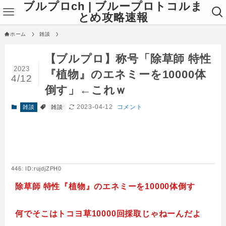
ブルプロch | ブループロトコルま
とめ攻略速報
ホーム
雑談
【ブルプロ】称号「除草師 特性
2023
『植物』のエネミーを10000体
4/12
倒す」←これｗ
2023-04-12
コメント
雑談
雑談
446: ID:rujdjZPH0
除草師 特性『植物』のエネミーを10000体倒す
何でそこはトコヨ草10000回採取じゃねーんだよ