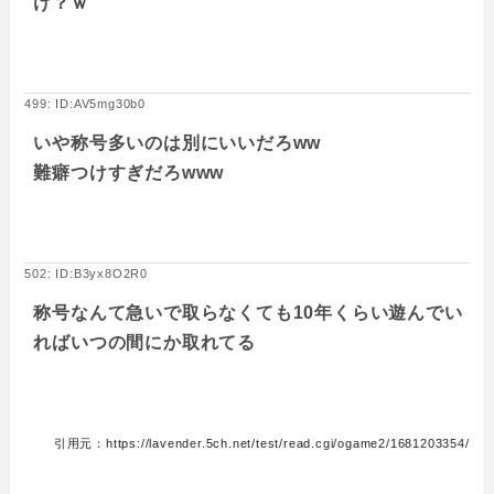
け？ｗ
499: ID:AV5mg30b0
いや称号多いのは別にいいだろww
難癖つけすぎだろwww
502: ID:B3yx8O2R0
称号なんて急いで取らなくても10年くらい遊んでい
ればいつの間にか取れてる
引用元：https://lavender.5ch.net/test/read.cgi/ogame2/1681203354/