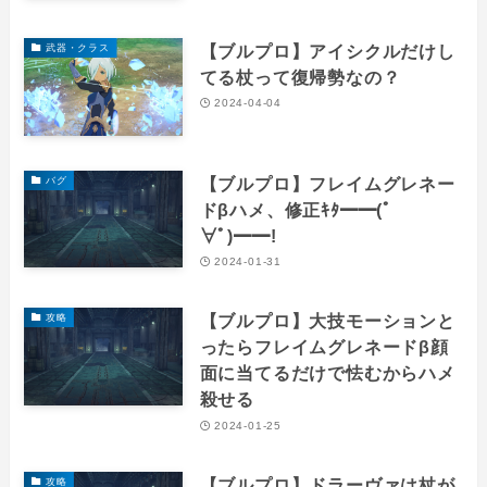
【ブルプロ】アイシクルだけし
武器・クラス
てる杖って復帰勢なの？
2024-04-04
【ブルプロ】フレイムグレネー
バグ
ドβハメ、修正ｷﾀ━━(ﾟ
∀ﾟ)━━!
2024-01-31
【ブルプロ】大技モーションと
攻略
ったらフレイムグレネードβ顔
面に当てるだけで怯むからハメ
殺せる
2024-01-25
【ブルプロ】ドラーヴァは杖が
攻略