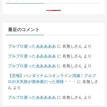
最近のコメント
ブルプロ逝ったあああああ
に
名無しさん
より
ブルプロ逝ったあああああ
に
名無しさん
より
ブルプロ逝ったあああああ
に
名無しさん
より
【悲報】バンダイナムコオンライン消滅！プルプ
ロの大失敗が致命傷だった模様・・・
に
名無しさ
ん
より
ブルプロ逝ったあああああ
に
名無しさん
より