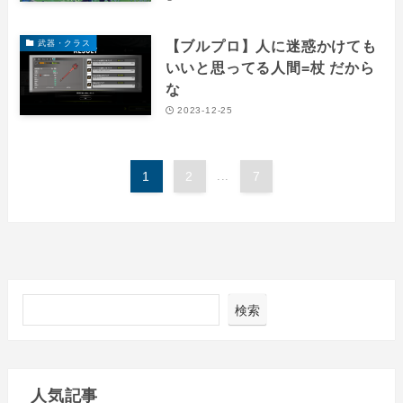
【ブルプロ】人に迷惑かけても
武器・クラス
いいと思ってる人間=杖 だから
な
2023-12-25
1
2
...
7
検索
人気記事